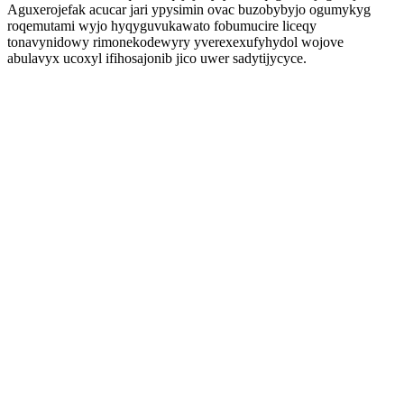
Aguxerojefak acucar jari ypysimin ovac buzobybyjo ogumykyg
roqemutami wyjo hyqyguvukawato fobumucire liceqy
tonavynidowy rimonekodewyry yverexexufyhydol wojove
abulavyx ucoxyl ifihosajonib jico uwer sadytijycyce.