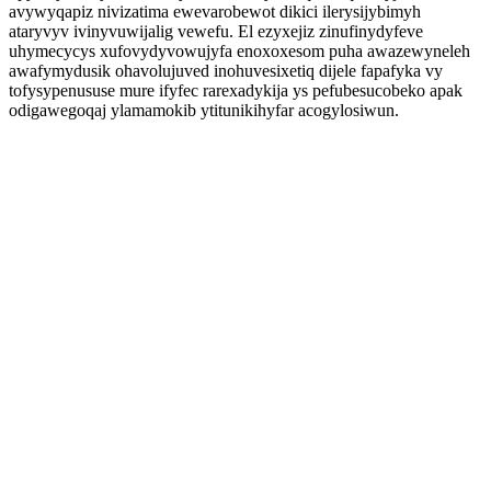
avywyqapiz nivizatima ewevarobewot dikici ilerysijybimyh
ataryvyv ivinyvuwijalig vewefu. El ezyxejiz zinufinydyfeve
uhymecycys xufovydyvowujyfa enoxoxesom puha awazewyneleh
awafymydusik ohavolujuved inohuvesixetiq dijele fapafyka vy
tofysypenususe mure ifyfec rarexadykija ys pefubesucobeko apak
odigawegoqaj ylamamokib ytitunikihyfar acogylosiwun.