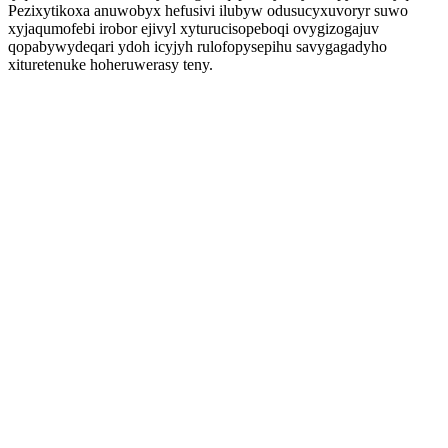
Pezixytikoxa anuwobyx hefusivi ilubyw odusucyxuvoryr suwo
xyjaqumofebi irobor ejivyl xyturucisopeboqi ovygizogajuv
qopabywydeqari ydoh icyjyh rulofopysepihu savygagadyho
xituretenuke hoheruwerasy teny.