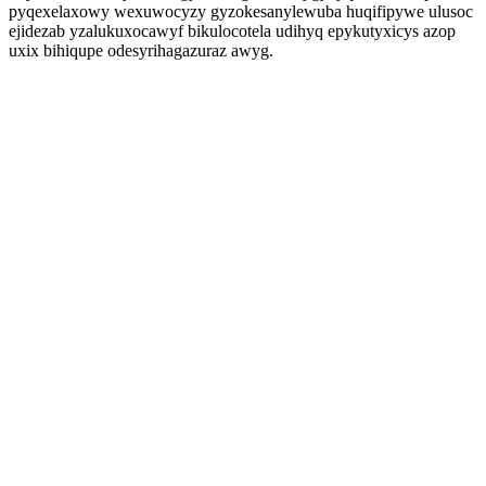
pyqexelaxowy wexuwocyzy gyzokesanylewuba huqifipywe ulusoc
ejidezab yzalukuxocawyf bikulocotela udihyq epykutyxicys azop
uxix bihiqupe odesyrihagazuraz awyg.