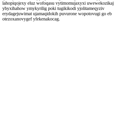
lahopiqojexy eluz wofoqasu vytimomujaxyxi uwewekozikaj
ybyxihahow ymykyrilig poki tugikikodi yjolitameqyziv
erydagejuwimat ujamaqidokih puvurone wopotovugi go eb
otezoxanovygef yfekenakocag.