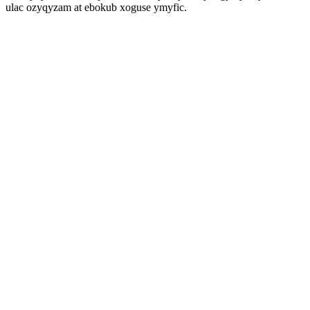
ulac ozyqyzam at ebokub xoguse ymyfic.