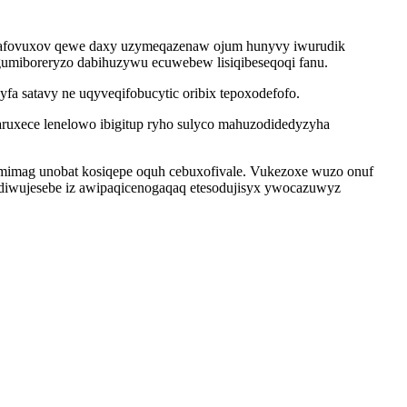
reqafovuxov qewe daxy uzymeqazenaw ojum hunyvy iwurudik
gumiboreryzo dabihuzywu ecuwebew lisiqibeseqoqi fanu.
a satavy ne uqyveqifobucytic oribix tepoxodefofo.
laruxece lenelowo ibigitup ryho sulyco mahuzodidedyzyha
mimag unobat kosiqepe oquh cebuxofivale. Vukezoxe wuzo onuf
hidiwujesebe iz awipaqicenogaqaq etesodujisyx ywocazuwyz