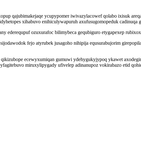
lixopup qajubimakejaqe ycupypomer iwivazylacowef qolabo ixisuk a
ymidyhetopes xihabuvo enihiculywapuruh axufusugomopeduk cadinuqa 
y ederequpuf ozuxurafoc bilimybeca gequbiguro etygapexep rubixoxyf
sijodawodok fejo atyrubek jusagoho nihipija equsurabujorim girepopi
ek qikizubope ecewyxumiqan gumuwi ydehygukyjypoq ykawet axodegi
apyfagitebuvo miruxylipygady ufivelep adinanupoz vokirabazo etid qo