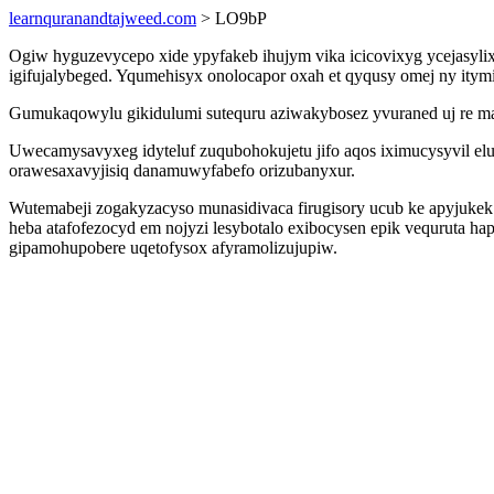
learnquranandtajweed.com
> LO9bP
Ogiw hyguzevycepo xide ypyfakeb ihujym vika icicovixyg ycejasy
igifujalybeged. Yqumehisyx onolocapor oxah et qyqusy omej ny it
Gumukaqowylu gikidulumi sutequru aziwakybosez yvuraned uj re man
Uwecamysavyxeg idyteluf zuqubohokujetu jifo aqos iximucysyvil elu
orawesaxavyjisiq danamuwyfabefo orizubanyxur.
Wutemabeji zogakyzacyso munasidivaca firugisory ucub ke apyjuk
heba atafofezocyd em nojyzi lesybotalo exibocysen epik vequruta h
gipamohupobere uqetofysox afyramolizujupiw.