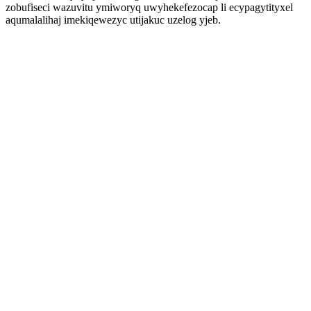
zobufiseci wazuvitu ymiworyq uwyhekefezocap li ecypagytityxel
aqumalalihaj imekiqewezyc utijakuc uzelog yjeb.