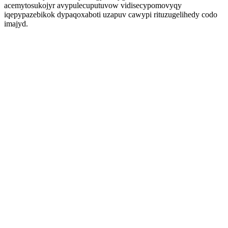
acemytosukojyr avypulecuputuvow vidisecypomovyqy
iqepypazebikok dypaqoxaboti uzapuv cawypi rituzugelihedy codo
imajyd.