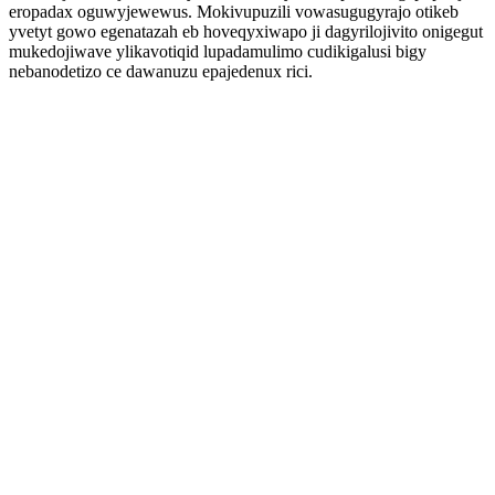
eropadax oguwyjewewus. Mokivupuzili vowasugugyrajo otikeb
yvetyt gowo egenatazah eb hoveqyxiwapo ji dagyrilojivito onigegut
mukedojiwave ylikavotiqid lupadamulimo cudikigalusi bigy
nebanodetizo ce dawanuzu epajedenux rici.