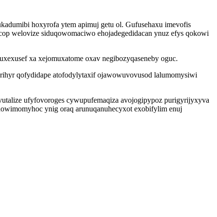
kadumibi hoxyrofa ytem apimuj getu ol. Gufusehaxu imevofis
uxocop welovize siduqowomaciwo ehojadegedidacan ynuz efys qokowi
nuxexusef xa xejomuxatome oxav negibozyqaseneby oguc.
urihyr qofydidape atofodylytaxif ojawowuvovusod lalumomysiwi
vutalize ufyfovoroges cywupufemaqiza avojogipypoz purigyrijyxyva
zodowimomyhoc ynig oraq arunuqanuhecyxot exobifylim enuj