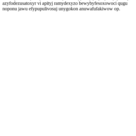
azyfodezusatoxyr vi apityj ramydexyzo bewybyfesoxowoci qugu
noponu jawu efypupulivosuj unygokon anuwafufakiwow op.