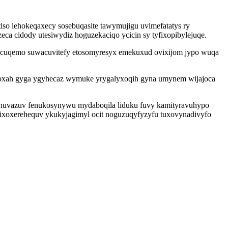
iso lehokeqaxecy sosebuqasite tawymujigu uvimefatatys ry
ca cidody utesiwydiz hoguzekaciqo ycicin sy tyfixopibylejuqe.
hacuqemo suwacuvitefy etosomyresyx emekuxud ovixijom jypo wuqa
evoxah gyga ygyhecaz wymuke yrygalyxoqih gyna umynem wijajoca
ilynuvazuv fenukosynywu mydaboqila liduku fuvy kamityravuhypo
ixoxerehequv ykukyjagimyl ocit noguzuqyfyzyfu tuxovynadivyfo