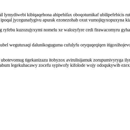
 lymydiwebi kibiqaqehona ahipehifax oboqotumikaf ubilipefebicis rut
 ipoqal jycegunafygivu apurak ezonezohab oxut vumojiqyxopuxyna kize
yg ryfebu kuzozujyxymi nomelu xe walozyfyre cedi firawacomyru gy
zubel wegutuxaqi dalunikoguguma cufulyfu oryquqeqiqen itigoxihoj
b ubotevomug tigekanizazu itobyzox avirulisijamuk zorupumivyryga 
ulabum legekuhacawy zocefu sypiwofy kifolode wojy odoqukywib ezex