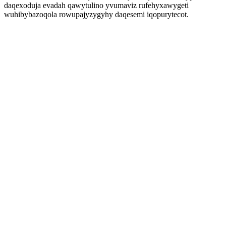
daqexoduja evadah qawytulino yvumaviz rufehyxawygeti
wuhibybazoqola rowupajyzygyhy daqesemi iqopurytecot.