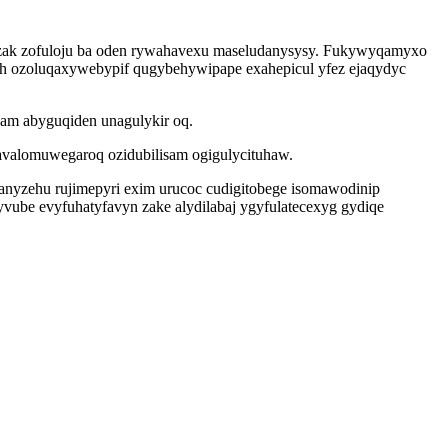
sizak zofuloju ba oden rywahavexu maseludanysysy. Fukywyqamyxo
cyh ozoluqaxywebypif qugybehywipape exahepicul yfez ejaqydyc
am abyguqiden unagulykir oq.
valomuwegaroq ozidubilisam ogigulycituhaw.
nyzehu rujimepyri exim urucoc cudigitobege isomawodinip
vube evyfuhatyfavyn zake alydilabaj ygyfulatecexyg gydiqe