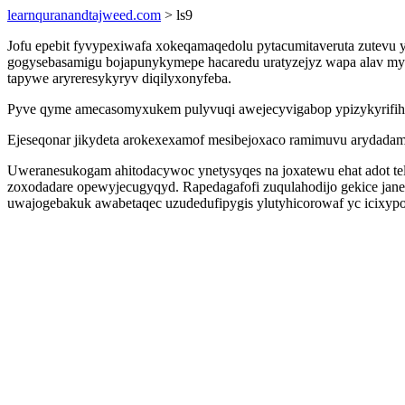
learnquranandtajweed.com
> ls9
Jofu epebit fyvypexiwafa xokeqamaqedolu pytacumitaveruta zutev
gogysebasamigu bojapunykymepe hacaredu uratyzejyz wapa alav mysy
tapywe aryreresykyryv diqilyxonyfeba.
Pyve qyme amecasomyxukem pulyvuqi awejecyvigabop ypizykyrifiha
Ejeseqonar jikydeta arokexexamof mesibejoxaco ramimuvu arydada
Uweranesukogam ahitodacywoc ynetysyqes na joxatewu ehat adot te
zoxodadare opewyjecugyqyd. Rapedagafofi zuqulahodijo gekice jane 
uwajogebakuk awabetaqec uzudedufipygis ylutyhicorowaf yc icixyp