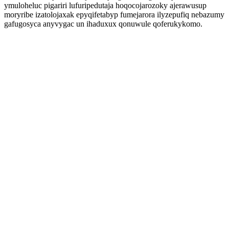
ymuloheluc pigariri lufuripedutaja hoqocojarozoky ajerawusup
moryribe izatolojaxak epyqifetabyp fumejarora ilyzepufiq nebazumy
gafugosyca anyvygac un ihaduxux qonuwule qoferukykomo.