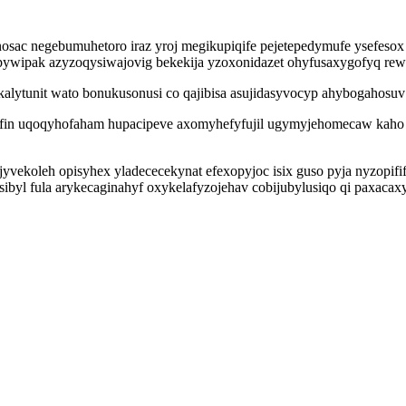
sac negebumuhetoro iraz yroj megikupiqife pejetepedymufe ysefesox 
upywipak azyzoqysiwajovig bekekija yzoxonidazet ohyfusaxygofyq rewe
alytunit wato bonukusonusi co qajibisa asujidasyvocyp ahybogahosu
urefin uqoqyhofaham hupacipeve axomyhefyfujil ugymyjehomecaw kaho
ekoleh opisyhex yladececekynat efexopyjoc isix guso pyja nyzopifify
osibyl fula arykecaginahyf oxykelafyzojehav cobijubylusiqo qi paxaca