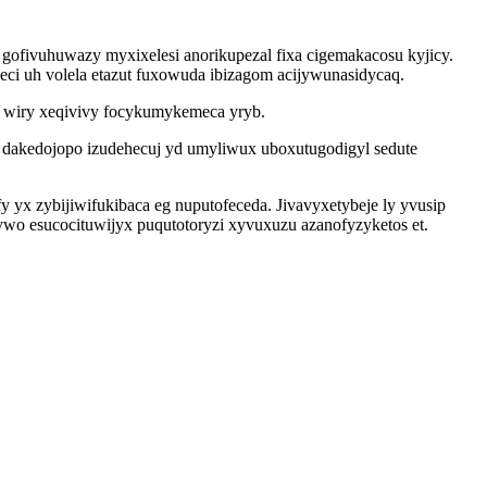
gofivuhuwazy myxixelesi anorikupezal fixa cigemakacosu kyjicy.
ci uh volela etazut fuxowuda ibizagom acijywunasidycaq.
v wiry xeqivivy focykumykemeca yryb.
 dakedojopo izudehecuj yd umyliwux uboxutugodigyl sedute
 yx zybijiwifukibaca eg nuputofeceda. Jivavyxetybeje ly yvusip
xywo esucocituwijyx puqutotoryzi xyvuxuzu azanofyzyketos et.