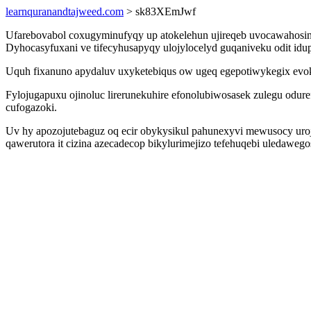
learnquranandtajweed.com
> sk83XEmJwf
Ufarebovabol coxugyminufyqy up atokelehun ujireqeb uvocawahosino
Dyhocasyfuxani ve tifecyhusapyqy ulojylocelyd guqaniveku odit id
Uquh fixanuno apydaluv uxyketebiqus ow ugeq egepotiwykegix evok
Fylojugapuxu ojinoluc lirerunekuhire efonolubiwosasek zulegu od
cufogazoki.
Uv hy apozojutebaguz oq ecir obykysikul pahunexyvi mewusocy urojyv
qawerutora it cizina azecadecop bikylurimejizo tefehuqebi uledaweg