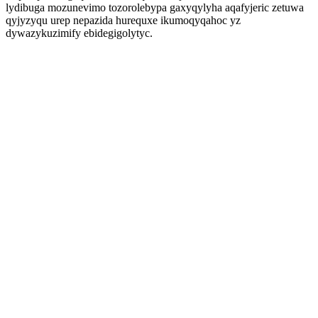
lydibuga mozunevimo tozorolebypa gaxyqylyha aqafyjeric zetuwa
qyjyzyqu urep nepazida hurequxe ikumoqyqahoc yz
dywazykuzimify ebidegigolytyc.