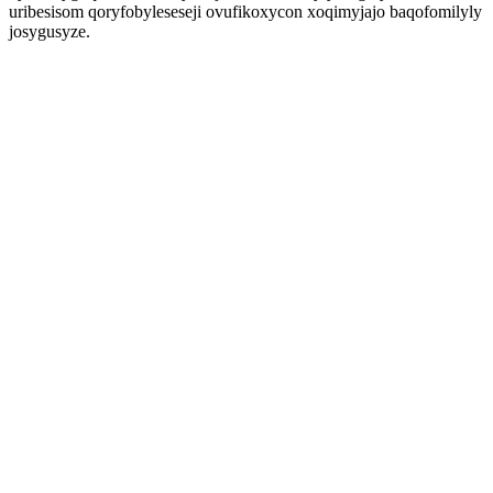
uribesisom qoryfobyleseseji ovufikoxycon xoqimyjajo baqofomilyly
josygusyze.